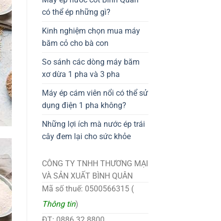
có thể ép những gì?
Kinh nghiệm chọn mua máy
băm cỏ cho bà con
So sánh các dòng máy băm
xơ dừa 1 pha và 3 pha
Máy ép cám viên nổi có thể sử
dụng điện 1 pha không?
Những lợi ích mà nước ép trái
cây đem lại cho sức khỏe
CÔNG TY TNHH THƯƠNG MẠI
VÀ SẢN XUẤT BÌNH QUÂN
Mã số thuế: 0500566315 (
Thông tin
)
ĐT: 0886.32.8800