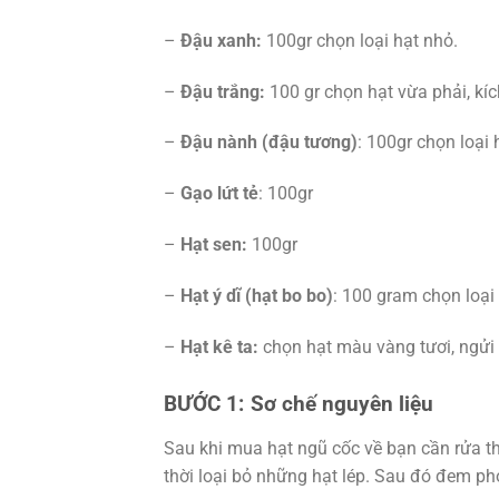
–
Đậu xanh:
100gr chọn loại hạt nhỏ.
–
Đậu trắng:
100 gr chọn hạt vừa phải, kí
–
Đậu nành (đậu tương)
: 100gr chọn loại
–
Gạo lứt tẻ
: 100gr
–
Hạt sen:
100gr
–
Hạt ý dĩ (hạt bo bo)
: 100 gram chọn loại
–
Hạt kê ta:
chọn hạt màu vàng tươi, ngửi
BƯỚC 1:
Sơ chế nguyên liệu
Sau khi mua hạt ngũ cốc về bạn cần rửa th
thời loại bỏ những hạt lép. Sau đó đem ph