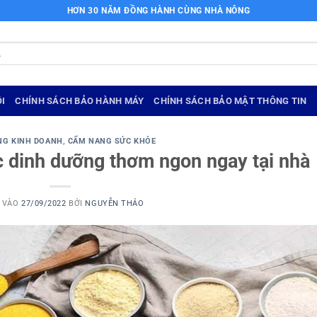
HƠN 30 NĂM ĐỒNG HÀNH CÙNG NHÀ NÔNG
I
CHÍNH SÁCH BẢO HÀNH MÁY
CHÍNH SÁCH BẢO MẬT THÔNG TIN
NG KINH DOANH
,
CẨM NANG SỨC KHỎE
c dinh dưỡng thơm ngon ngay tại nhà
 VÀO
27/09/2022
BỞI
NGUYỄN THẢO