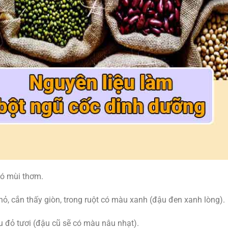
có mùi thơm.
hỏ, cắn thấy giòn, trong ruột có màu xanh (đậu đen xanh lòng).
 đỏ tươi (đậu cũ sẽ có màu nâu nhạt).