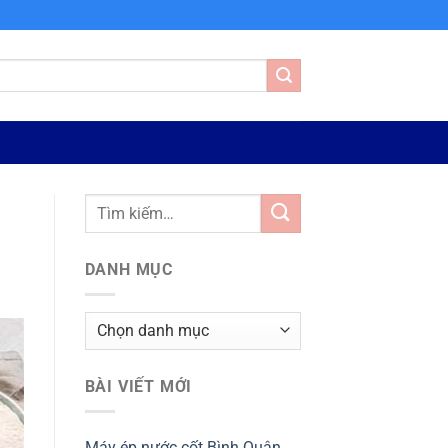
DANH MỤC
Danh
mục
BÀI VIẾT MỚI
Máy ép nước cốt Bình Quân