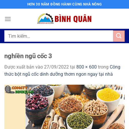
Bỏ
HƠN 30 NĂM ĐỒNG HÀNH CÙNG NHÀ NÔNG
qua
nội
dung
Tìm
kiếm:
nghiền ngũ cốc 3
Được xuất bản vào
27/09/2022
tại
800 × 600
trong
Công
thức bột ngũ cốc dinh dưỡng thơm ngon ngay tại nhà