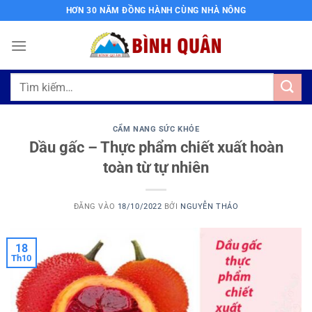
Bỏ
HƠN 30 NĂM ĐỒNG HÀNH CÙNG NHÀ NÔNG
qua
nội
dung
Tìm
kiếm:
CẨM NANG SỨC KHỎE
Dầu gấc – Thực phẩm chiết xuất hoàn
toàn từ tự nhiên
ĐĂNG VÀO
18/10/2022
BỞI
NGUYỄN THẢO
18
Th10