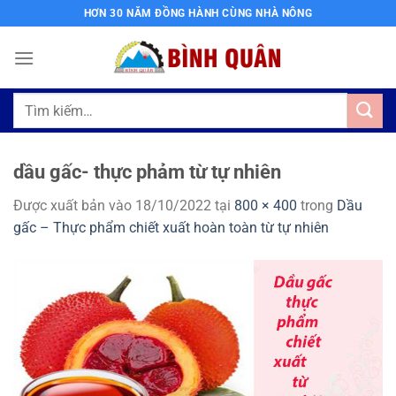
Bỏ
HƠN 30 NĂM ĐỒNG HÀNH CÙNG NHÀ NÔNG
qua
nội
dung
Tìm
kiếm:
dầu gấc- thực phảm từ tự nhiên
Được xuất bản vào
18/10/2022
tại
800 × 400
trong
Dầu
gấc – Thực phẩm chiết xuất hoàn toàn từ tự nhiên