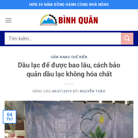
Bỏ
HƠN 30 NĂM ĐỒNG HÀNH CÙNG NHÀ NÔNG
qua
nội
dung
Tìm
kiếm:
CẨM NANG CHẾ BIẾN
Dầu lạc để được bao lâu, cách bảo
quản dầu lạc không hóa chất
ĐĂNG VÀO
04/07/2019
BỞI
NGUYỄN THẢO
04
Th7