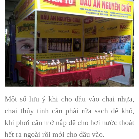
Một số lưu ý khi cho dầu vào chai nhựa,
chai thủy tinh cần phải rửa sạch để khô,
khi phơi cần mở nắp để cho hơi nước thoát
hết ra ngoài rồi mới cho dầu vào.