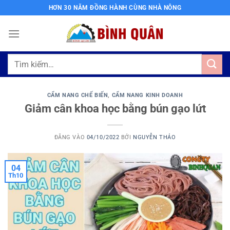
Bỏ
HƠN 30 NĂM ĐỒNG HÀNH CÙNG NHÀ NÔNG
qua
nội
dung
Tìm
kiếm:
CẨM NANG CHẾ BIẾN
,
CẨM NANG KINH DOANH
Giảm cân khoa học bằng bún gạo lứt
ĐĂNG VÀO
04/10/2022
BỞI
NGUYỄN THẢO
04
Th10