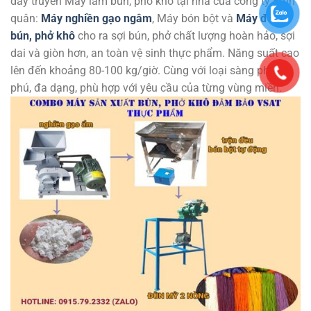
dây truyền Máy làm bún, phở khô tại nhà của công ty Bình
quân:
Máy nghiền gạo ngâm
, Máy bón bột và
Máy đùn
bún, phở khô
cho ra sợi bún, phở chất lượng hoàn hảo, sợi
dai và giòn hơn, an toàn vệ sinh thực phẩm. Năng suất cao
lên đến khoảng 80-100 kg/giờ. Cùng với loại sàng phong
phú, đa dạng, phù hợp với yêu cầu của từng vùng miền.