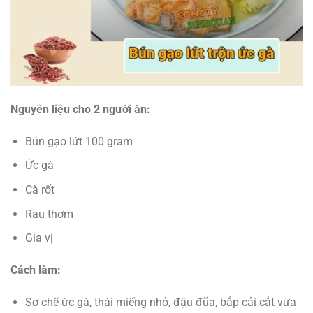
Nguyên liệu
cho 2 người ăn:
Bún gạo lứt 100 gram
Ức gà
Cà rốt
Rau thơm
Gia vị
Cách làm:
Sơ chế ức gà, thái miếng nhỏ, đậu đũa, bắp cải cắt vừa