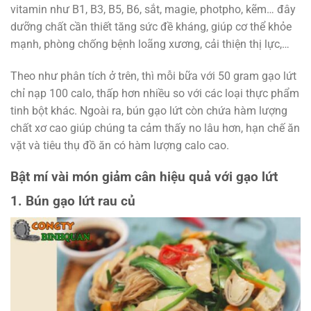
vitamin như B1, B3, B5, B6, sắt, magie, photpho, kẽm… đây
dưỡng chất cần thiết tăng sức đề kháng, giúp cơ thể khỏe
mạnh, phòng chống bệnh loãng xương, cải thiện thị lực,…
Theo như phân tích ở trên, thì mỗi bữa với 50 gram gạo lứt
chỉ nạp 100 calo, thấp hơn nhiều so với các loại thực phẩm
tinh bột khác. Ngoài ra, bún gạo lứt còn chứa hàm lượng
chất xơ cao giúp chúng ta cảm thấy no lâu hơn, hạn chế ăn
vặt và tiêu thụ đồ ăn có hàm lượng calo cao.
Bật mí vài món giảm cân hiệu quả với gạo lứt
1. Bún gạo lứt rau củ