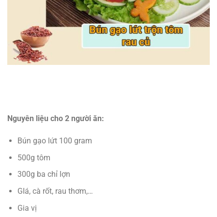
Nguyên liệu
cho 2 người ăn:
Bún gạo lứt 100 gram
500g tôm
300g ba chỉ lợn
GIá, cà rốt, rau thơm,…
Gia vị