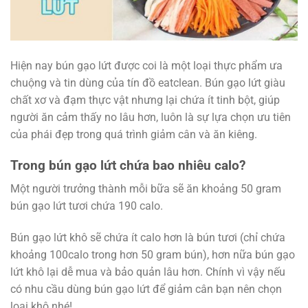
Hiện nay bún gạo lứt được coi là một loại thực phẩm ưa
chuộng và tin dùng của tín đồ eatclean. Bún gạo lứt giàu
chất xơ và đạm thực vật nhưng lại chứa ít tinh bột, giúp
người ăn cảm thấy no lâu hơn, luôn là sự lựa chọn ưu tiên
của phái đẹp trong quá trình giảm cân và ăn kiêng.
Trong bún gạo lứt chứa bao nhiêu calo?
Một người trưởng thành mỗi bữa sẽ ăn khoảng 50 gram
bún gạo lứt tươi chứa 190 calo.
Bún gạo lứt khô sẽ chứa ít calo hơn là bún tươi (chỉ chứa
khoảng 100calo trong hơn 50 gram bún), hơn nữa bún gạo
lứt khô lại dễ mua và bảo quản lâu hơn. Chính vì vậy nếu
có nhu cầu dùng bún gạo lứt để giảm cân bạn nên chọn
loại khô nhé!