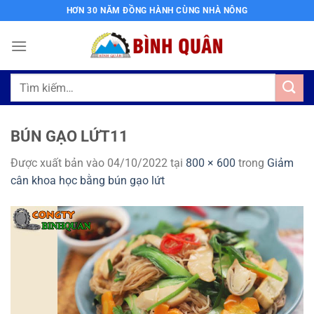
Bỏ
HƠN 30 NĂM ĐỒNG HÀNH CÙNG NHÀ NÔNG
qua
nội
dung
Tìm
kiếm:
BÚN GẠO LỨT11
Được xuất bản vào
04/10/2022
tại
800 × 600
trong
Giảm
cân khoa học bằng bún gạo lứt