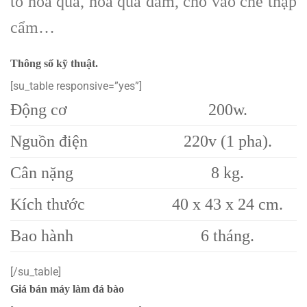
tố hoa quả, hoa quả dầm, cho vào chè thập
cẩm…
Thông số kỹ thuật.
[su_table responsive=”yes”]
Động cơ
200w.
Nguồn điện
220v (1 pha).
Cân nặng
8 kg.
Kích thước
40 x 43 x 24 cm.
Bao hành
6 tháng.
[/su_table]
Giá bán máy làm đá bào