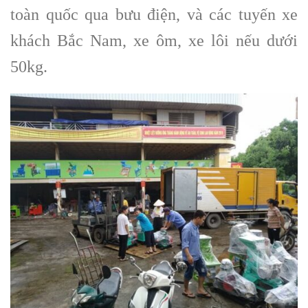
toàn quốc qua bưu điện, và các tuyến xe
khách Bắc Nam, xe ôm, xe lôi nếu dưới
50kg.