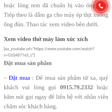
hoặc lòng non đã chuẩn bị vào ống đùn.
Tiếp theo là dẫm ga cho máy ép thịt xuống
ống đùn. Thao tác xem video bên dưới.
Xem video thử máy làm xúc xích
[su_youtube url=”https://www.youtube.com/watch?
v=Oz0A871e3_c”]
Đặt mua sản phẩm
–
Đặt mua
: Để mua sản phẩm từ xa, quý
khách vui lòng gọi
0915.79.2332
hoặc
bấm nút gọi ngay để liên hệ với nhân viên
chăm sóc khách hàng.