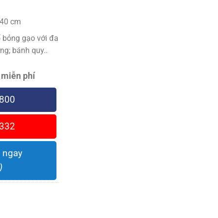
*40 cm
 bỏng gạo với đa
ng; bánh quy..
 miễn phí
800
332
 ngay
)