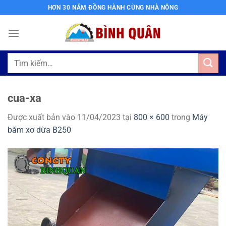
Bỏ
HƠN 30 NĂM ĐỒNG HÀNH CÙNG NHÀ NÔNG
qua
nội
dung
Tìm
kiếm:
cua-xa
Được xuất bản vào
11/04/2023
tại
800 × 600
trong
Máy
băm xơ dừa B250