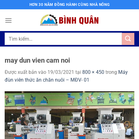
Bỏ
HƠN 30 NĂM ĐỒNG HÀNH CÙNG NHÀ NÔNG
qua
nội
dung
Tìm
kiếm:
may dun vien cam noi
Được xuất bản vào
19/03/2021
tại
800 × 450
trong
Máy
đùn viên thức ăn chăn nuôi – MĐV- 01