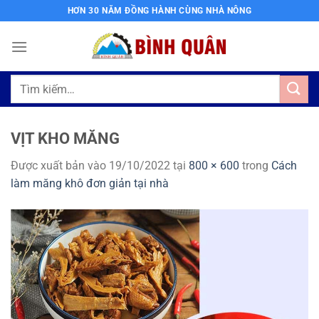
Bỏ
HƠN 30 NĂM ĐỒNG HÀNH CÙNG NHÀ NÔNG
qua
nội
dung
Tìm
kiếm:
VỊT KHO MĂNG
Được xuất bản vào
19/10/2022
tại
800 × 600
trong
Cách
làm măng khô đơn giản tại nhà