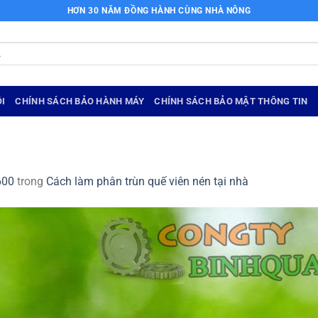
HƠN 30 NĂM ĐỒNG HÀNH CÙNG NHÀ NÔNG
I
CHÍNH SÁCH BẢO HÀNH MÁY
CHÍNH SÁCH BẢO MẬT THÔNG TIN
600
trong
Cách làm phân trùn quế viên nén tại nhà