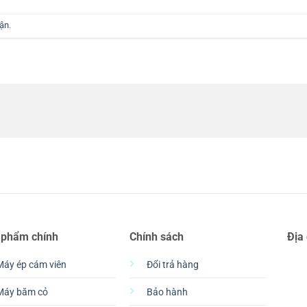
uận
.
 phẩm chính
Chính sách
Địa
Máy ép cám viên
Đổi trả hàng
Máy băm cỏ
Bảo hành