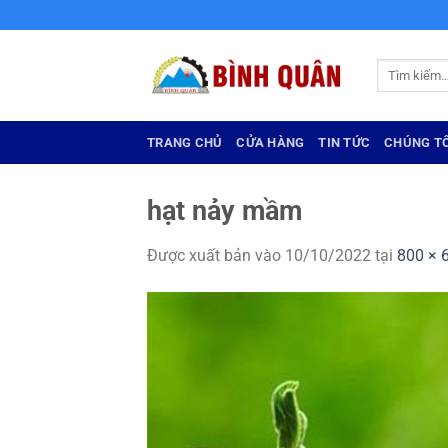
Bỏ
qua
nội
Tìm
dung
kiếm:
TRANG CHỦ
CỬA HÀNG
TIN TỨC
CHÚNG TÔ
hạt nảy mầm
Được xuất bản vào
10/10/2022
tại
800 × 