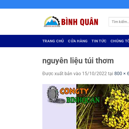
Bỏ
qua
nội
Tìm
dung
kiếm:
TRANG CHỦ
CỬA HÀNG
TIN TỨC
CHÚNG TÔ
nguyên liệu túi thơm
Được xuất bản vào
15/10/2022
tại
800 × 