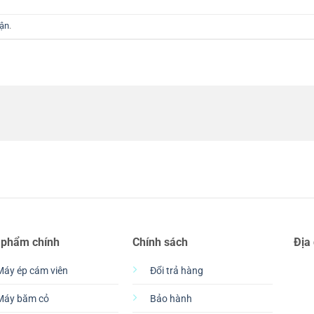
uận
.
 phẩm chính
Chính sách
Địa
Máy ép cám viên
Đổi trả hàng
Máy băm cỏ
Bảo hành