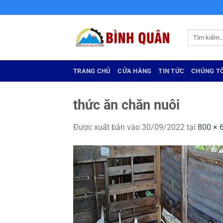
Bỏ
qua
nội
Tìm
dung
kiếm:
TRANG CHỦ
CỬA HÀNG
TIN TỨC
CHÚNG TÔ
thức ăn chăn nuôi
Được xuất bản vào
30/09/2022
tại
800 × 