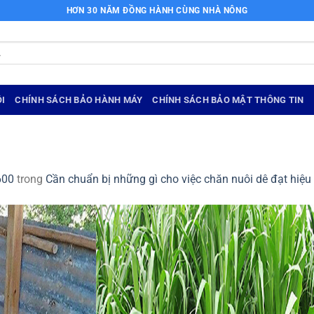
HƠN 30 NĂM ĐỒNG HÀNH CÙNG NHÀ NÔNG
I
CHÍNH SÁCH BẢO HÀNH MÁY
CHÍNH SÁCH BẢO MẬT THÔNG TIN
600
trong
Cần chuẩn bị những gì cho việc chăn nuôi dê đạt hiệu