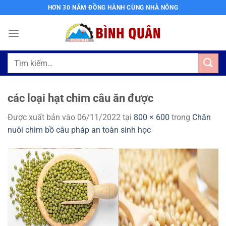
Bỏ
HƠN 30 NĂM ĐỒNG HÀNH CÙNG NHÀ NÔNG
qua
nội
dung
Tìm
kiếm:
các loại hạt chim câu ăn được
Được xuất bản vào
06/11/2022
tại
800 × 600
trong
Chăn
nuôi chim bồ câu pháp an toàn sinh học