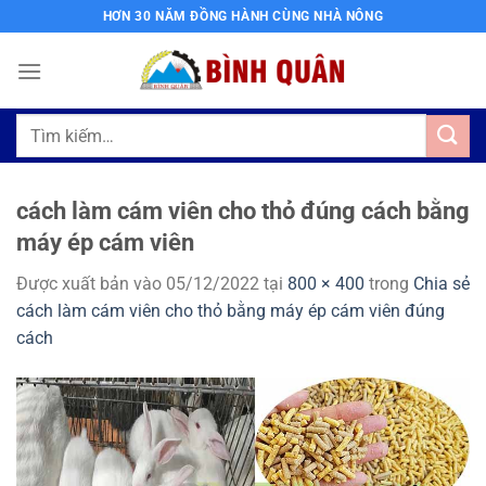
Bỏ
HƠN 30 NĂM ĐỒNG HÀNH CÙNG NHÀ NÔNG
qua
nội
dung
Tìm
kiếm:
cách làm cám viên cho thỏ đúng cách bằng
máy ép cám viên
Được xuất bản vào
05/12/2022
tại
800 × 400
trong
Chia sẻ
cách làm cám viên cho thỏ bằng máy ép cám viên đúng
cách