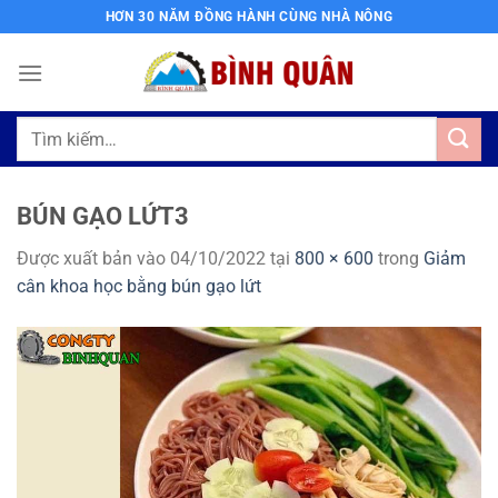
Bỏ
HƠN 30 NĂM ĐỒNG HÀNH CÙNG NHÀ NÔNG
qua
nội
dung
Tìm
kiếm:
BÚN GẠO LỨT3
Được xuất bản vào
04/10/2022
tại
800 × 600
trong
Giảm
cân khoa học bằng bún gạo lứt