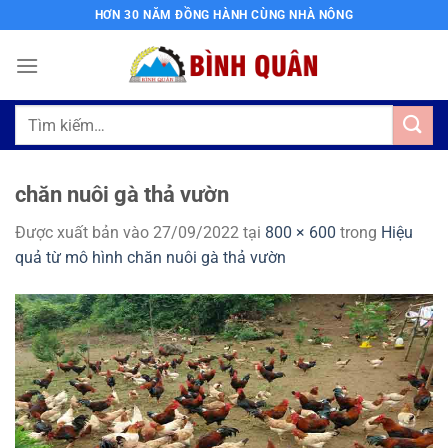
Bỏ
HƠN 30 NĂM ĐỒNG HÀNH CÙNG NHÀ NÔNG
qua
nội
dung
Tìm
kiếm:
chăn nuôi gà thả vườn
Được xuất bản vào
27/09/2022
tại
800 × 600
trong
Hiệu
quả từ mô hình chăn nuôi gà thả vườn