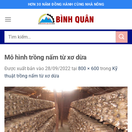
Bỏ
HƠN 30 NĂM ĐỒNG HÀNH CÙNG NHÀ NÔNG
qua
nội
dung
Tìm
kiếm:
Mô hình trồng nấm từ xơ dừa
Được xuất bản vào
28/09/2022
tại
800 × 600
trong
Kỹ
thuật trồng nấm từ xơ dừa