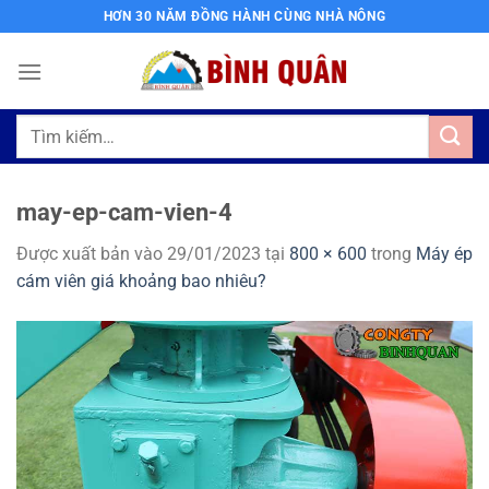
Bỏ
HƠN 30 NĂM ĐỒNG HÀNH CÙNG NHÀ NÔNG
qua
nội
dung
Tìm
kiếm:
may-ep-cam-vien-4
Được xuất bản vào
29/01/2023
tại
800 × 600
trong
Máy ép
cám viên giá khoảng bao nhiêu?