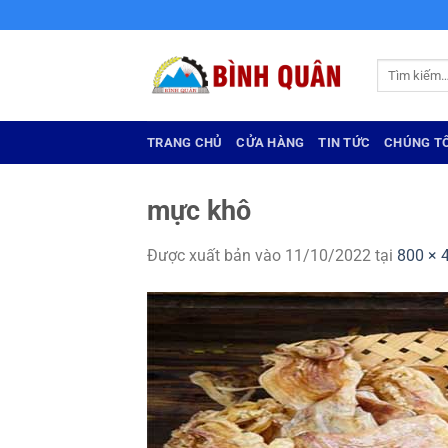
Bỏ
qua
nội
Tìm
dung
kiếm:
TRANG CHỦ
CỬA HÀNG
TIN TỨC
CHÚNG TÔ
mực khô
Được xuất bản vào
11/10/2022
tại
800 × 