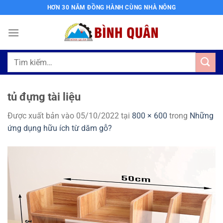
Bỏ
HƠN 30 NĂM ĐỒNG HÀNH CÙNG NHÀ NÔNG
qua
nội
dung
Tìm
kiếm:
tủ đựng tài liệu
Được xuất bản vào
05/10/2022
tại
800 × 600
trong
Những
ứng dụng hữu ích từ dăm gỗ?