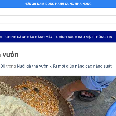
HƠN 30 NĂM ĐỒNG HÀNH CÙNG NHÀ NÔNG
I
CHÍNH SÁCH BẢO HÀNH MÁY
CHÍNH SÁCH BẢO MẬT THÔNG TIN
ả vưởn
600
trong
Nuôi gà thả vườn kiểu mới giúp nâng cao năng suất