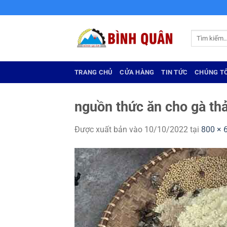
Bỏ
qua
nội
Tìm
dung
kiếm:
TRANG CHỦ
CỬA HÀNG
TIN TỨC
CHÚNG TÔ
nguồn thức ăn cho gà th
Được xuất bản vào
10/10/2022
tại
800 × 