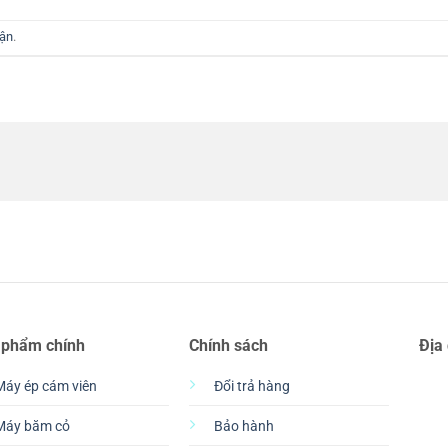
uận
.
 phẩm chính
Chính sách
Địa
Máy ép cám viên
Đổi trả hàng
Máy băm cỏ
Bảo hành