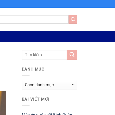
DANH MỤC
Danh
mục
BÀI VIẾT MỚI
Máy ép nước cốt Bình Quân