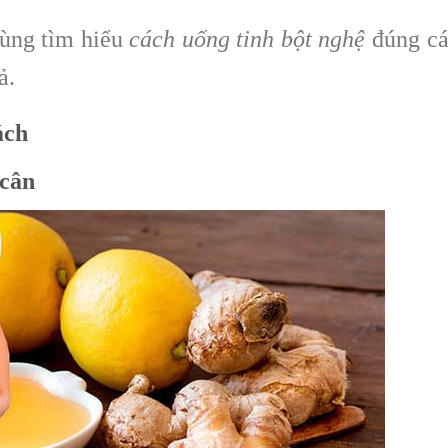
Cùng tìm hiểu
cách uống tinh bột nghệ
đúng cá
ả.
ách
 cân