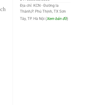
Địa chỉ: KCN - Đường la
ch
Thành,P. Phú Thịnh, TX Sơn
Tây, TP. Hà Nội (
Xem bản đồ
)