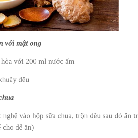
n với mật ong
t hòa với 200 ml nước ấm
 khuấy đều
 chua
 nghệ vào hộp sữa chua, trộn đều sau đó ăn t
ế cho dễ ăn)