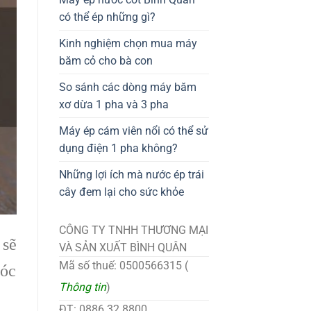
có thể ép những gì?
Kinh nghiệm chọn mua máy
băm cỏ cho bà con
So sánh các dòng máy băm
xơ dừa 1 pha và 3 pha
Máy ép cám viên nổi có thể sử
dụng điện 1 pha không?
Những lợi ích mà nước ép trái
cây đem lại cho sức khỏe
CÔNG TY TNHH THƯƠNG MẠI
 sẽ
VÀ SẢN XUẤT BÌNH QUÂN
Mã số thuế: 0500566315 (
vóc
Thông tin
)
ĐT: 0886.32.8800