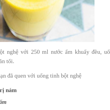
bột nghệ với 250 ml nước ấm khuấy đều, u
ăn tối.
bạn đã quen với uống tinh bột nghệ
trị nám
 ấm