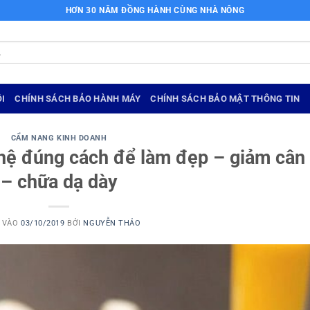
HƠN 30 NĂM ĐỒNG HÀNH CÙNG NHÀ NÔNG
I
CHÍNH SÁCH BẢO HÀNH MÁY
CHÍNH SÁCH BẢO MẬT THÔNG TIN
CẨM NANG KINH DOANH
ghệ đúng cách để làm đẹp – giảm cân
– chữa dạ dày
 VÀO
03/10/2019
BỞI
NGUYỄN THẢO