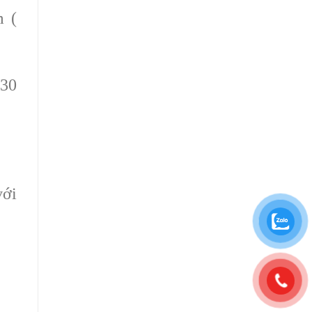
m (
 30
với