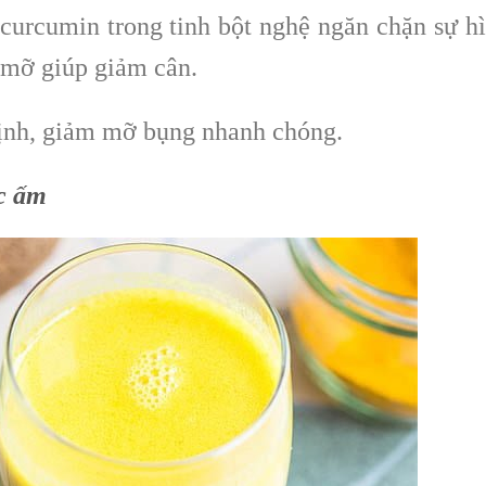
t curcumin trong tinh bột nghệ ngăn chặn sự h
 mỡ giúp giảm cân.
định, giảm mỡ bụng nhanh chóng.
c ấm