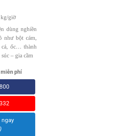
kg/giờ
n dùng nghiền
hô như bột cám,
, cá, ốc… thành
a súc – gia cầm
 miễn phí
800
332
 ngay
)