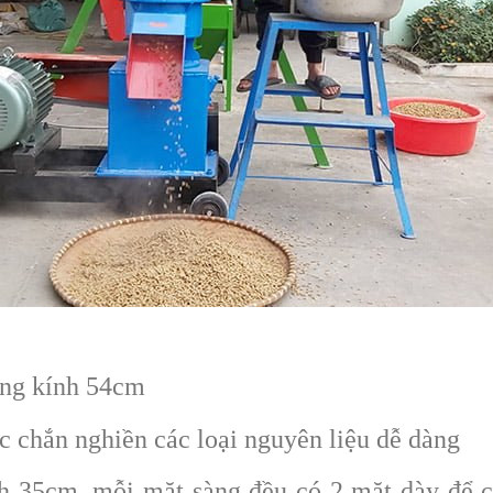
ờng kính 54cm
 chắn nghiền các loại nguyên liệu dễ dàng
 35cm, mỗi mặt sàng đều có 2 mặt dày để có 