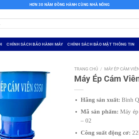
HƠN 30 NĂM ĐỒNG HÀNH CÙNG NHÀ NÔNG
I
CHÍNH SÁCH BẢO HÀNH MÁY
CHÍNH SÁCH BẢO MẬT THÔNG TIN
TRANG CHỦ
/
MÁY ÉP CÁM VIÊ
Máy Ép Cám Viê
Hãng sản xuất:
Bình 
Mã sản phẩm:
Máy ép 
– 02
Công suất động cơ:
22