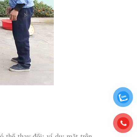
thể thay đổi: ví dụ: mặt trên