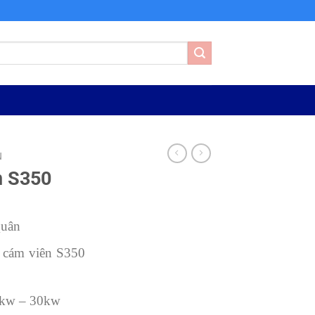
N
n S350
Quân
cám viên S350
kw – 30kw