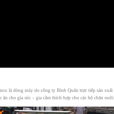
ox là dòng máy do công ty Bình Quân trực tiếp sản xuất 
ăn cho gia súc – gia cầm thích hợp cho các hộ chăn nuôi