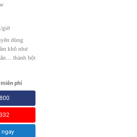
w
g/giờ
uyên dùng
hẩm khô như
 sắn… thành bột
 miễn phí
800
332
 ngay