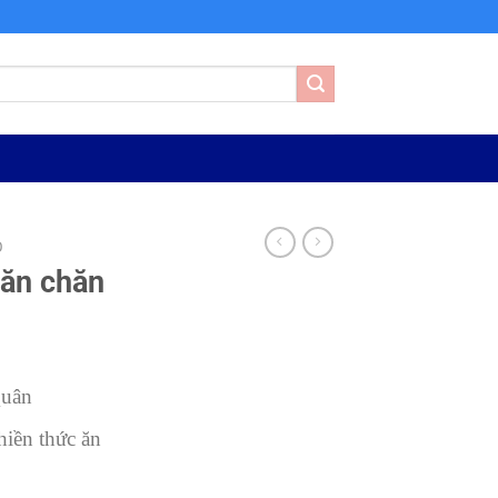
Ô
 ăn chăn
Quân
iền thức ăn