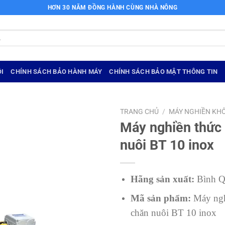
HƠN 30 NĂM ĐỒNG HÀNH CÙNG NHÀ NÔNG
I
CHÍNH SÁCH BẢO HÀNH MÁY
CHÍNH SÁCH BẢO MẬT THÔNG TIN
TRANG CHỦ
/
MÁY NGHIỀN KH
Máy nghiền thức
nuôi BT 10 inox
Hãng sản xuất:
Bình 
Mã sản phẩm:
Máy ngh
chăn nuôi BT 10 inox