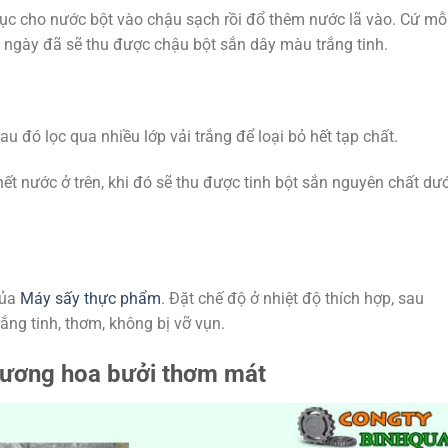
 tục cho nước bột vào chậu sạch rồi đổ thêm nước lã vào. Cứ mỗ
 ngày đã sẽ thu được chậu bột sắn dây màu trắng tinh.
au đó lọc qua nhiều lớp vải trắng để loại bỏ hết tạp chất.
ết nước ở trên, khi đó sẽ thu được tinh bột sắn nguyên chất dướ
của
Máy sấy thực phẩm
. Đặt chế độ ở nhiệt độ thích hợp, sau
ắng tinh, thơm, không bị vỡ vụn.
hương hoa bưởi thơm mát