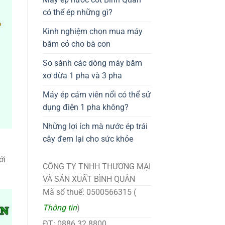
có thể ép những gì?
Kinh nghiệm chọn mua máy
băm cỏ cho bà con
So sánh các dòng máy băm
xơ dừa 1 pha và 3 pha
Máy ép cám viên nổi có thể sử
dụng điện 1 pha không?
Những lợi ích mà nước ép trái
cây đem lại cho sức khỏe
ới
CÔNG TY TNHH THƯƠNG MẠI
VÀ SẢN XUẤT BÌNH QUÂN
Mã số thuế: 0500566315 (
Thông tin
)
ĐT: 0886.32.8800