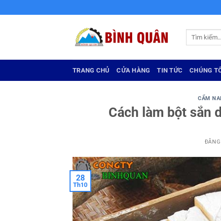
Bỏ
qua
nội
Tìm
dung
kiếm:
TRANG CHỦ
CỬA HÀNG
TIN TỨC
CHÚNG TÔ
CẨM NA
Cách làm bột sắn d
ĐĂNG
28
Th10