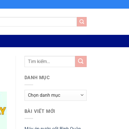
DANH MỤC
Danh
mục
BÀI VIẾT MỚI
Máy ép nước cốt Bình Quân