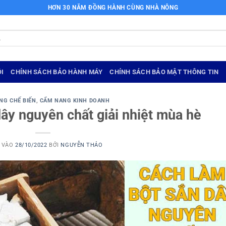
HƠN 30 NĂM ĐỒNG HÀNH CÙNG NHÀ NÔNG
I
CHÍNH SÁCH BẢO HÀNH MÁY
CHÍNH SÁCH BẢO MẬT THÔNG TIN
NG CHẾ BIẾN
,
CẨM NANG KINH DOANH
ây nguyên chất giải nhiệt mùa hè
 VÀO
28/10/2022
BỞI
NGUYỄN THẢO