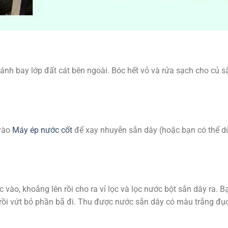
nh bay lớp đất cát bên ngoài. Bóc hết vỏ và rửa sạch cho củ s
 vào
Máy ép nước cốt
để xay nhuyễn sắn dây (hoặc bạn có thể 
 vào, khoắng lên rồi cho ra vỉ lọc và lọc nước bột sắn dây ra. B
t rồi vứt bỏ phần bã đi. Thu được nước sắn dây có màu trắng đụ